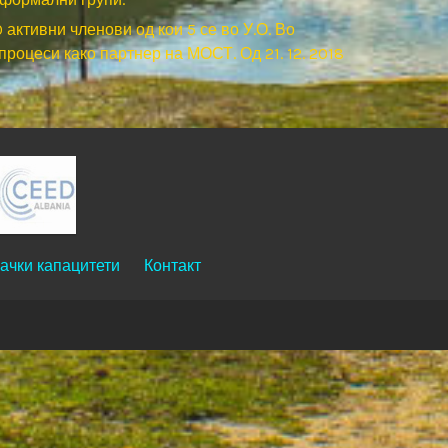
ктивни членови од кои 5 се во У.О. Во
роцеси како партнер на МОСТ. Од 21. 12. 2018
ачки капацитети
Контакт