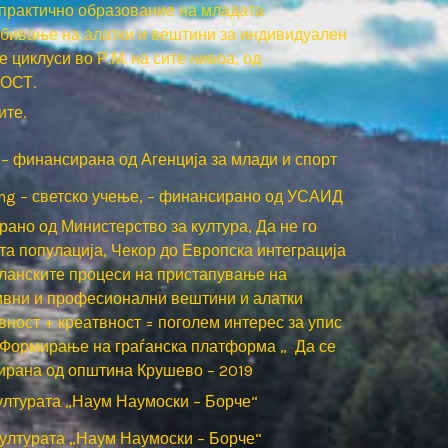
 практично образование на младата
обивање на алатки и вештини за индивидуален
циклуси во Р.М. на сите нивоа, од
МОСТ.
ите.
– финансирана од Агенција за млади и спорт
ning – светско учење, – финансирано од УСАИД
рано од Министерство за култура, Да не го
 популација, Чекор до Европска интеграција
тланските процеси на пристапување на
ивни и професионални вештини и алатки
ност + креатвност = поголем интерес за упис
, Формирање на граѓанска платформа „ Да се
сирана од општина Крушево – 2019
културата „Наум Наумоски – Борче“
 културата „Наум Наумоски – Борче“