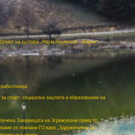
 Домот на култура „Наум Наумоски – Борче“
а работлница
 за спорт, социјална заштита и образование на
клучена Заедницата на Згрижувачи преку 10
уваме со локлани ГО како „Здружението за
еформални групи.