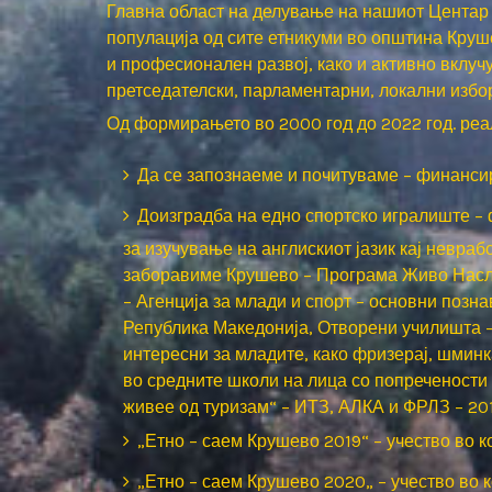
Главна област на делување на нашиот Центар 
популација од сите етникуми во општина Круш
и професионален развој, како и активно вклуч
претседателски, парламентарни, локални изб
Од формирањето во 2000 год до 2022 год. реал
Да се запознаеме и почитуваме – финанси
Доизградба на едно спортско игралиште – 
за изучување на англискиот јазик кај невра
заборавиме Крушево – Програма Живо Насле
– Агенција за млади и спорт – основни поз
Република Македонија, Отворени училишта 
интересни за младите, како фризерај, шминк
во средните школи на лица со попречености
живее од туризам“ – ИТЗ, АЛКА и ФРЛЗ – 20
„Етно – саем Крушево 2019“ – учество во к
„Етно – саем Крушево 2020„ – учество во 