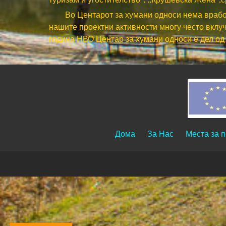
Во Центарот за хумани односи нема вработен 
нашите проектни активности многу често вклуч
година НВО Центар за хумани односи е дел од 
Дома
За Нас
Места за п