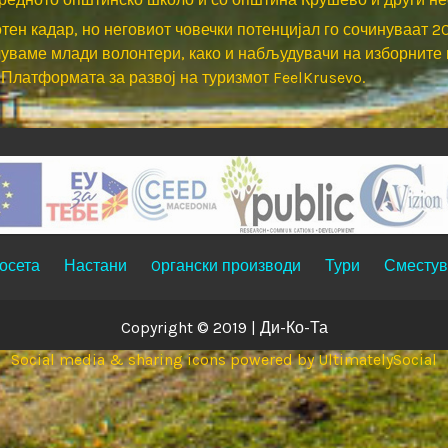
кадар, но неговиот човечки потенцијал го сочинуваат 20 а
уваме млади волонтери, како и набљудувачи на изборните п
Платформата за развој на туризмот FeelKrusevo.
осета
Настани
Oргански производи
Тури
Сместув
Copyright © 2019 |
Ди-Ко-Та
Social media & sharing icons
powered by UltimatelySocial