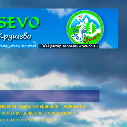
капацитети
Контакт
НВО Центар за хумани односи
ековите права, толеранција, градење на
 нивна едукација преку неформално
 но и во потесниот регион.