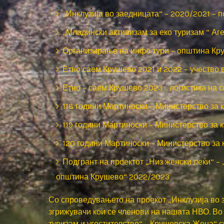
„Инклузија во заедницата“ – 2020/2021 – п
„Младински активизам за еко туризам “ Аге
Организирање на инфо тури – општина Кр
Етно саем Крушево 2021 и 2022 – учество 
Етно – саем Крушево 2023 .. логистика на 
118 години Мартиноски – Министерство за к
119 години Мартиноски – Министерство за к
120 години Мартиноски – Министерство за 
Подгрант на проектот „Низ женски леќи“ –
општина Крушево“ 2022/2023
Со спроведувањето на проекот „Инклузија во з
згрижувачи кои се членови на нашата НВО. Во 
туризам и угостителство“, „Крушевска Жена“,