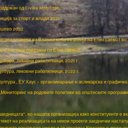
оддржан од Civika Mobilitas.
нција за спорт и млади 2021
ушево 2022
во реализација на Влашка соба во рамки на Етно саемот во
сите настани поврзани со Етно саемот.
ултура, ликовни работилници, 2021 г
ултура, ликовни работилници, 2022 г.
култура , ЕУ Хаус – органзииарање н асликарска и графичк
 „Мониторинг на родовите политики во општнските програми
аедницата“, во нашата организација како конституенти е в
текот на реализацијата на некои проекти заеднички настап
средното општинско школо и со општина Крушево и други н