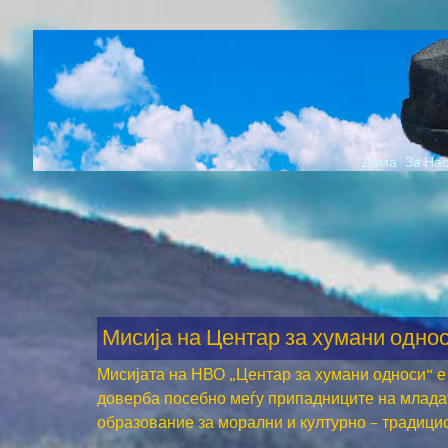
Skip
to
content
Дома
За На
Мисија на Центар за хумани одно
Мисијата на НВО „Центар за хумани односи“ е
доверба посебно меѓу припадниците на младат
образование за морални и културно – традицис