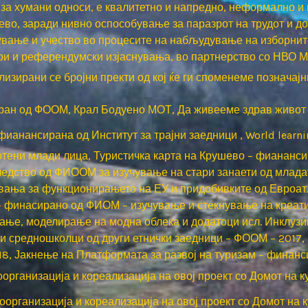
за хумани односи, е квалитетно и напредно, неформално и
ево, заради нивно оспособување за паразрот на трудот и д
ување и учество во процесите на набљудување на изборните 
ори и референдумски изјаснувања, во партнерство со НВО 
изирани се бројни пректи од кој ќе ги споменеме позначајн
ран од ФООМ, Крал Бодуено МОТ, Да живееме здрав живот 
фианансирана од Институт за трајни заедници , World lear
ботени млади лица, Туристичка карта на Крушево – фиананси
дство од ФИООМ за изучување на стари занаети од младата
навања за функционирањето на ЕУ и придобивките од Евроа
– финасирано од ФИОМ – изучување и стекнување на креат
ање, моделирање на модна облека и додатоци исл. Инклузив
 и средношколци од други етнички заедници – ФООМ – 2017
18, Јакнење на Платформата за развој на туризам – финан
оорганизација и кореализација на овој проект со Домот на 
коорганизација и кореализација на овој проект со Домот на