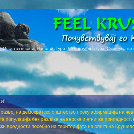
с
Места за посета
Настани
Тури
3D Виртуелна тура
Сместувачки 
си
 развој на демократско општество преку афирмација на чов
а популација без разлика на верска и етничка припадност,
ки вредности посебно на територијата на општина Крушево,