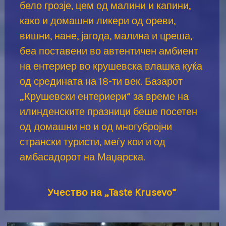
бело грозје, цем од малини и капини,
како и домашни ликери од ореви,
вишни, нане, јагода, малина и цреша,
беа поставени во автентичен амбиент
на ентериер во крушевска влашка куќа
од средината на 18-ти век. Базарот
„Крушевски ентериери“ за време на
илинденските празници беше посетен
од домашни но и од многубројни
странски туристи, меѓу кои и од
амбасадорот на Маџарска.
Учество на „Taste Krusevo“