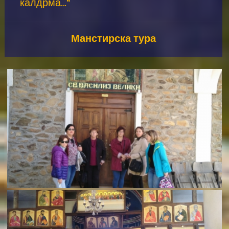
калдрма…“
Манстирска тура