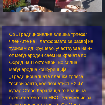
Со
„Традиционална влашка трпеза“
членките на Платформата за развој на
туризам од Крушево, учествуваа на 4-
от меѓународен саем на храната во
Охрид на 11 октомври. Во силна
меѓународна конкуренција,
„Традиционалната влашка трпеза
“освои злато, кое познатиот ЕХ ЈУ
кувар Стево Карапанџа го врачи на
претседателот на НВО „Здружение за
туризам и угостителство“ – Мери