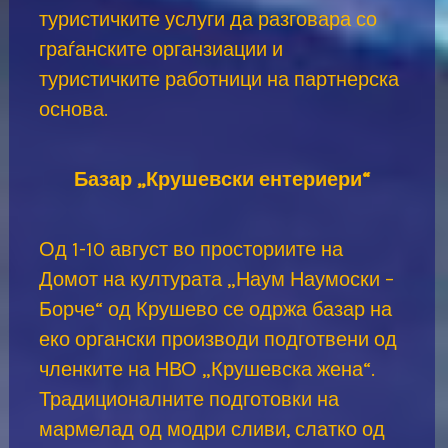
туристичките услуги да разговара со
граѓанските органзиации и
туристичките работници на партнерска
основа.
Базар „Крушевски ентериери“
Од 1-10 август во просториите на
Домот на културата „Наум Наумоски –
Борче“ од Крушево се одржа базар на
еко органски производи подготвени од
членките на НВО „Крушевска жена“.
Традиционалните подготовки на
мармелад од модри сливи, слатко од