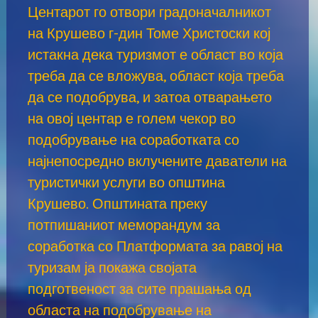
Центарот го отвори градоначалникот
на Крушево г-дин Томе Христоски кој
истакна дека туризмот е област во која
треба да се вложува, област која треба
да се подобрува, и затоа отварањето
на овој центар е голем чекор во
подобрување на соработката со
најнепосредно вклучените даватели на
туристички услуги во општина
Крушево. Општината преку
потпишаниот меморандум за
соработка со Платформата за равој на
туризам ја покажа својата
подготвеност за сите прашања од
областа на подобрување на