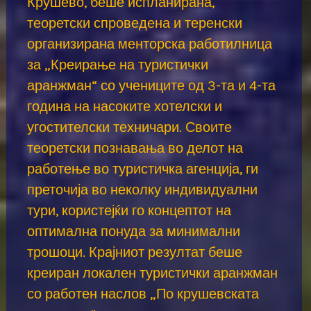
Крушево, беше испланирана,
теоретски спроведена и теренски
организирана менторска работилница
за „Креирање на туристички
аранжман“ со учениците од 3-та и 4-та
година на насоките хотелски и
угостителски техничари. Своите
теоретски познавања во делот на
работење во туристичка агенција, ги
преточија во неколку индивидуални
тури, користејќи го концептот на
оптимална понуда за минимални
трошоци. Крајниот резултат беше
креиран локален туристички аранжман
со работен наслов „По крушевската