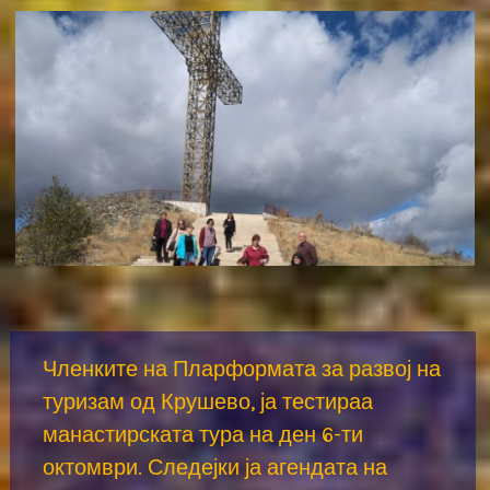
Членките на Пларформата за развој на
туризам од Крушево, ја тестираа
манастирската тура на ден 6-ти
октомври. Следејки ја агендата на