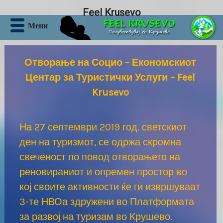
Feel Krusevo
Skip
Мени
to
content
Отворање на Социо – Економскиот
Центар за Туристички Услуги – Feel
Krusevo
На 27 септември 2019 год. светскиот
ден на туризмот, се одржа скромна
свеченост по повод отворањето на
реновираниот и опремен простор во
кој своите активности ќе ги извршуваат
3-те НВОа здружени во Платформата
за развој на туризам во Крушево.