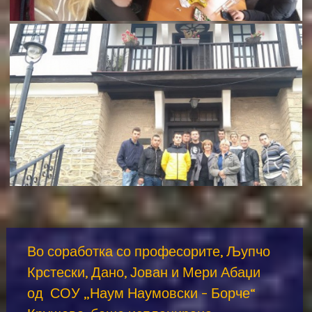
Во соработка со професорите, Љупчо
Крстески, Дано, Јован и Мери Абаџи
од СОУ „Наум Наумовски – Борче“