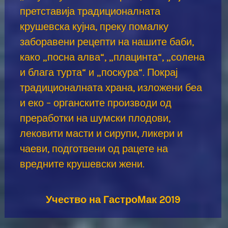
претставија традиционалната
крушевска кујна, преку помалку
заборавени рецепти на нашите баби,
како „посна алва“, „плацинта“, „солена
и блага турта“ и „поскура“. Покрај
традиционалната храна, изложени беа
и еко – органските производи од
преработки на шумски плодови,
лековити масти и сирупи, ликери и
чаеви, подготвени од рацете на
вредните крушевски жени.
Учество на ГастроМак 2019