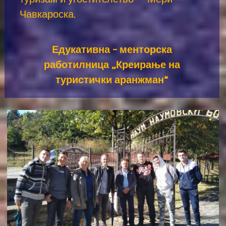
Чавкароска.
Едукативна – менторска
работилница „Креирање на
туристички аранжман“