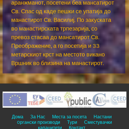
аранжманот, посетени беа мансатирот
Св. Спас од каде пешки се упатија до
манастирот Св. Василиј. По закуската
во манастирската трпезарија, со
превоз стасаа до мансатирот Св.
Преображение, а го посетија и 33
метарскиот крст на местото викано
Вршник во близина на манастирот.
Дома
За Нас
Места за посета
Настани
Oргански производи
Тури
Сместувачки
капацитети
Контакт